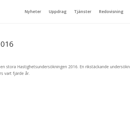
Nyheter
Uppdrag
Tjänster
Redovisning
2016
v den stora Hastighetsundersökningen 2016. En rikstäckande undersökn
s vart fjärde år.