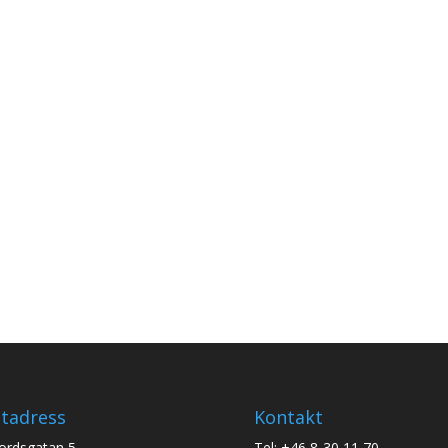
tadress
Kontakt
jordsgatan 5
Tel: +46 8-30 11 70